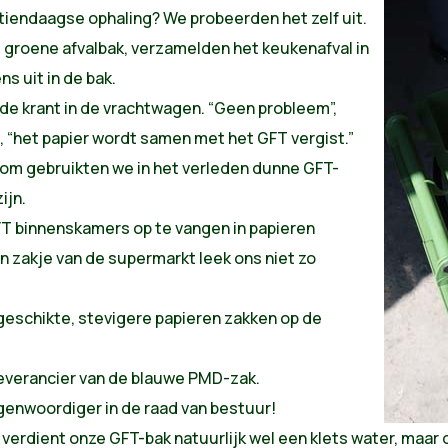
tiendaagse ophaling? We probeerden het zelf uit.
 groene afvalbak, verzamelden het keukenafval in
s uit in de bak.
 de krant in de vrachtwagen. “Geen probleem”,
, “het papier wordt samen met het GFT vergist.”
om gebruikten we in het verleden dunne GFT-
ijn.
T binnenskamers op te vangen in papieren
n zakje van de supermarkt leek ons niet zo
eschikte, stevigere papieren zakken op de
everancier van de blauwe PMD-zak.
genwoordiger in de raad van bestuur!
verdient onze GFT-bak natuurlijk wel een klets water, maar d