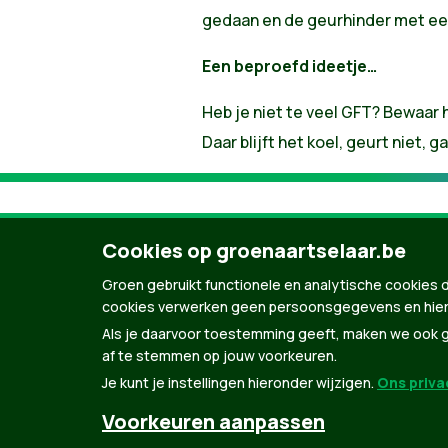
gedaan en de geurhinder met ee
Een beproefd ideetje…
Heb je niet te veel GFT? Bewaar h
Daar blijft het koel, geurt niet, g
Cookies op groenaartselaar.be
Groen gebruikt functionele en analytische cookies d
cookies verwerken geen persoonsgegevens en hier
Als je daarvoor toestemming geeft, maken we ook ge
af te stemmen op jouw voorkeuren.
Je kunt je instellingen hieronder wijzigen.
Ons privac
© Copyright Groen 2026 | Gemaakt met
Natio
Voorkeuren aanpassen