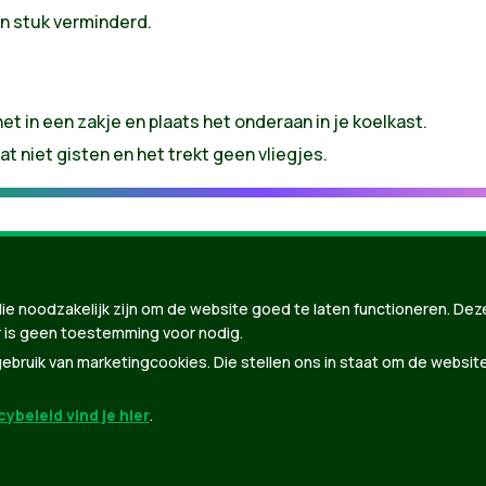
n stuk verminderd.
et in een zakje en plaats het onderaan in je koelkast.
aat niet gisten en het trekt geen vliegjes.
ie noodzakelijk zijn om de website goed te laten functioneren. Dez
 is geen toestemming voor nodig.
bruik van marketingcookies. Die stellen ons in staat om de websit
ybeleid vind je hier
.
nBuilder
| Gebouwd door
Tectonica