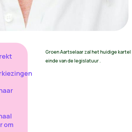
Groen Aartselaar zal het huidige kartel
rekt
einde van de legislatuur .
kiezingen
 naar
haal
ar om