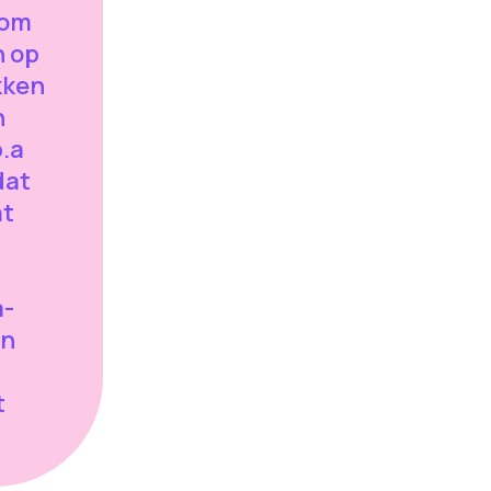
 om
n op
kken
n
.a
dat
at
a-
jn
t