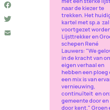
met een sterke lijs
naar de kiezer te
trekken. Het huidi
kartel met sp.a zal
voortgezet worden
Lijsttrekker en Gr
schepen René
Lauwers: "We gelo
in de kracht van o
eigen verhaal en
hebben een ploeg 
een mix is van erva
vernieuwing,
continuïteit en on
gemeente door en
door kent." Groen 