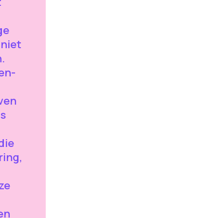
t
ge
 niet
.
oen-
ven
ns
die
ring,
ze
en