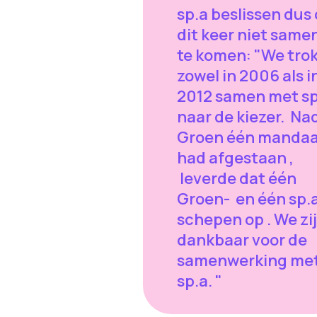
sp.a beslissen dus
dit keer niet same
te komen: "We tro
zowel in 2006 als i
2012 samen met sp
naar de kiezer. Na
Groen één manda
had afgestaan ,
leverde dat één
Groen- en één sp.
schepen op . We zi
dankbaar voor de
samenwerking me
sp.a. "