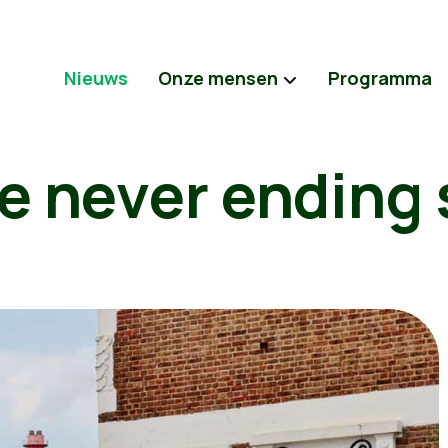
Nieuws
Onze mensen
Programma
e never ending 