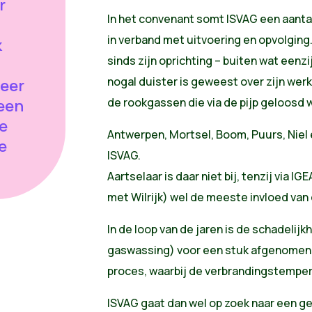
r
In het convenant somt ISVAG een aantal
in verband met uitvoering en opvolging
k
sinds zijn oprichting – buiten wat eenzij
nogal duister is geweest over zijn werk
eer
de rookgassen die via de pijp geloosd 
 een
e
Antwerpen, Mortsel, Boom, Puurs, Niel
e
ISVAG.
Aartselaar is daar niet bij, tenzij via
met Wilrijk) wel de meeste invloed van
In de loop van de jaren is de schadelijk
gaswassing) voor een stuk afgenomen, m
proces, waarbij de verbrandingstempera
ISVAG gaat dan wel op zoek naar een ge