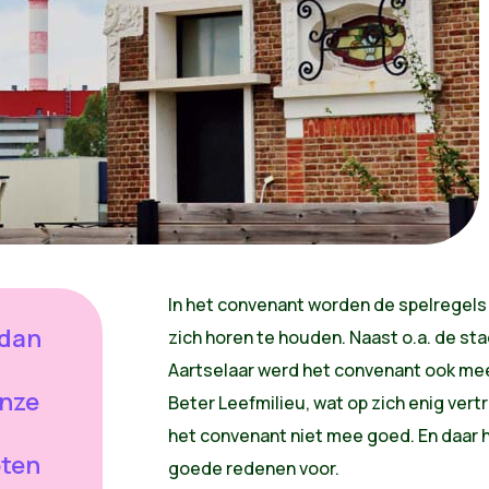
In het convenant worden de spelregel
 dan
zich horen te houden. Naast o.a. de s
Aartselaar werd het convenant ook me
onze
Beter Leefmilieu, wat op zich enig ve
het convenant niet mee goed. En daar 
oten
goede redenen voor.