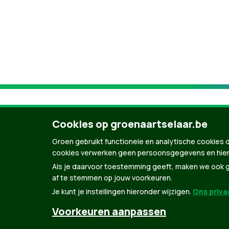
Cookies op groenaartselaar.be
Groen gebruikt functionele en analytische cookies d
cookies verwerken geen persoonsgegevens en hier
Als je daarvoor toestemming geeft, maken we ook ge
af te stemmen op jouw voorkeuren.
Je kunt je instellingen hieronder wijzigen.
Ons privac
© Copyright Groen 2026 | Gemaakt met
Natio
Voorkeuren aanpassen