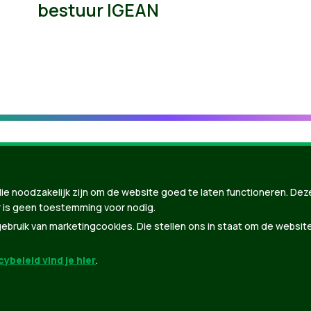
bestuur IGEAN
ie noodzakelijk zijn om de website goed te laten functioneren. Dez
 is geen toestemming voor nodig.
bruik van marketingcookies. Die stellen ons in staat om de websit
ybeleid vind je hier
.
nBuilder
| Gebouwd door
Tectonica