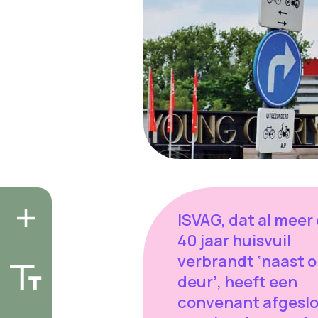
ISVAG, dat al meer
40 jaar huisvuil
verbrandt ‘naast 
deur’, heeft een
convenant afgesl