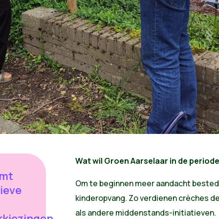
Wat wil Groen Aarselaar in de period
emt
Om te beginnen meer aandacht bestede
ieve
kinderopvang. Zo verdienen crèches d
als andere middenstands-initiatieven.
kiezingen.