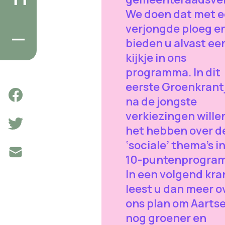
We doen dat met 
verjongde ploeg e
bieden u alvast ee
kijkje in ons
programma. In dit
eerste Groenkrant
na de jongste
verkiezingen wille
het hebben over d
‘sociale’ thema’s i
10-puntenprogra
In een volgend kra
leest u dan meer o
ons plan om Aartse
nog groener en