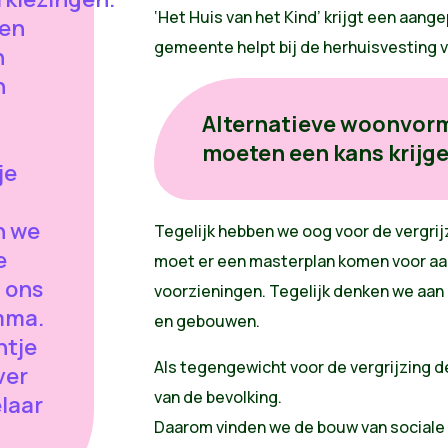
‘Het Huis van het Kind’ krijgt een aan
een
gemeente helpt bij de herhuisvesting va
n
n
Alternatieve woonvorm
moeten een kans krijg
je
n we
Tegelijk hebben we oog voor de vergri
e
moet er een masterplan komen voor 
n ons
voorzieningen. Tegelijk denken we aan
mma.
en gebouwen.
ntje
Als tegengewicht voor de vergrijzing 
ver
van de bevolking.
laar
Daarom vinden we de bouw van sociale 