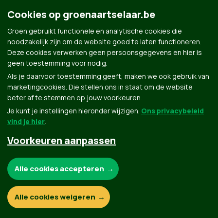
Cookies op groenaartselaar.be
Groen gebruikt functionele en analytische cookies die
noodzakelijk zijn om de website goed te laten functioneren.
Deze cookies verwerken geen persoonsgegevens en hier is
geen toestemming voor nodig.
Groen.be
Als je daarvoor toestemming geeft, maken we ook gebruik van
marketingcookies. Die stellen ons in staat om de website
beter af te stemmen op jouw voorkeuren.
Contact
Privacybeleid
Je kunt je instellingen hieronder wijzigen.
Ons privacybeleid
vind je hier
.
© Copyright Groen 2026 | Gemaakt met
NationBuilder
| Gebouwd door
Tectonica
Voorkeuren aanpassen
Noodzakelijke cookies:
Alle cookies accepteren
Functionele en analytische cookies:
Alle cookies weigeren