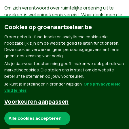
Om zich verantwoord over ruimtelijke ordening uit te
spreken, is wel enige kennis vereist. Waar denkt men die
lokaal te vinden?
Cookies op groenaartselaar.be
De vrees bestaat dat, mocht men na lang zoeken toch
Groen gebruikt functionele en analytische cookies die
tot een samenstelling komen, de agenda van de
noodzakelijk zijn om de website goed te laten functioneren.
Omgevingsraad vrij beperkt zal blijven. En de impact van
Deze cookies verwerken geen persoonsgegevens en hier is
de raad een lege doos. Maar hopelijk vergissen we ons.
geen toestemming voor nodig.
Als je daarvoor toestemming geeft, maken we ook gebruik van
marketingcookies. Die stellen ons in staat om de website
beter af te stemmen op jouw voorkeuren.
Je kunt je instellingen hieronder wijzigen.
Ons privacybeleid
vind je hier
.
Voorkeuren aanpassen
Groen.be
Noodzakelijke cookies:
Alle cookies accepteren
Contact
Privacybeleid