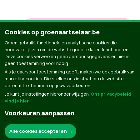
Trek jij ook een rode lijn?
Cookies op groenaartselaar.be
Vraag dan
hier
je affiche en
Groen gebruikt functionele en analytische cookies die
rode tape aan
noodzakelijk zijn om de website goed te laten functioneren.
Deze cookies verwerken geen persoonsgegevens en hier is
geen toestemming voor nodig.
Als je daarvoor toestemming geeft, maken we ook gebruik van
marketingcookies. Die stellen ons in staat om de website
beter af te stemmen op jouw voorkeuren.
Je kunt je instellingen hieronder wijzigen.
Ons privacybeleid
vind je hier
.
Voorkeuren aanpassen
Groen.be
Noodzakelijke cookies:
Alle cookies accepteren
Contact
Privacybeleid