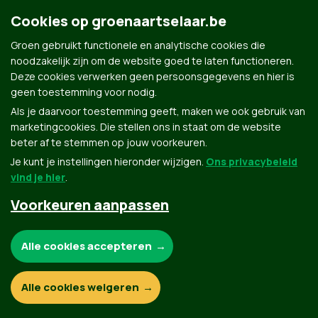
Cookies op groenaartselaar.be
Groen gebruikt functionele en analytische cookies die
noodzakelijk zijn om de website goed te laten functioneren.
Deze cookies verwerken geen persoonsgegevens en hier is
Groen.be
geen toestemming voor nodig.
Als je daarvoor toestemming geeft, maken we ook gebruik van
marketingcookies. Die stellen ons in staat om de website
Contact
Privacybeleid
beter af te stemmen op jouw voorkeuren.
Je kunt je instellingen hieronder wijzigen.
Ons privacybeleid
© Copyright Groen 2026 | Gemaakt met
NationBuilder
| Gebouwd door
Tectonica
vind je hier
.
Voorkeuren aanpassen
Noodzakelijke cookies:
Alle cookies accepteren
Functionele en analytische cookies:
Alle cookies weigeren